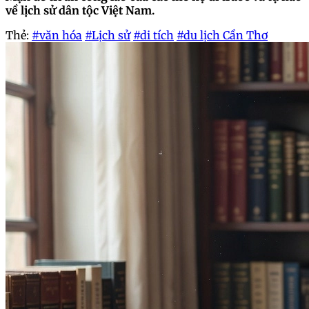
về lịch sử dân tộc Việt Nam.
Thẻ:
#văn hóa
#Lịch sử
#di tích
#du lịch Cần Thơ