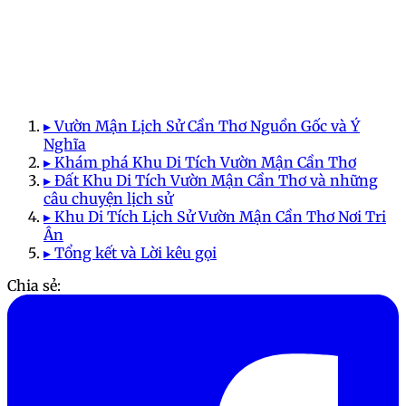
▸ Vườn Mận Lịch Sử Cần Thơ Nguồn Gốc và Ý
Nghĩa
▸ Khám phá Khu Di Tích Vườn Mận Cần Thơ
▸ Đất Khu Di Tích Vườn Mận Cần Thơ và những
câu chuyện lịch sử
▸ Khu Di Tích Lịch Sử Vườn Mận Cần Thơ Nơi Tri
Ân
▸ Tổng kết và Lời kêu gọi
Chia sẻ: