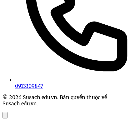
0913309847
© 2026 Susach.edu.vn. Bản quyền thuộc về
Susach.edu.vn.