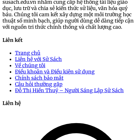
susach.edu.vn nhằm cung cấp hệ thống tài liệu giáo
dục, lưu trữ và chia sẻ kiến thức sử liệu, văn hóa quý
báu. Chúng tôi cam kết xây dựng một môi trường học
thuật số minh bạch, giúp người dùng dễ dàng tiếp cận
với nguồn tri thức chính thống và chất lượng cao.
Liên kết
Trang chủ
Liên hệ với Sử Sách
Về chúng tôi
Điều khoản và Điều kiện sử dụng
Chính sách bảo mật
Câu hỏi thường gặp
Đỗ Thị Hiền Thuý – Người Sáng Lập Sử Sách
Liên hệ