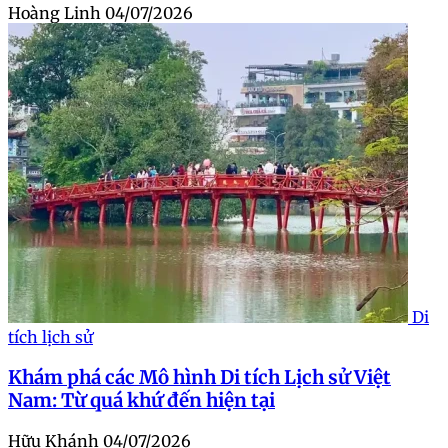
Hoàng Linh
04/07/2026
Di
tích lịch sử
Khám phá các Mô hình Di tích Lịch sử Việt
Nam: Từ quá khứ đến hiện tại
Hữu Khánh
04/07/2026