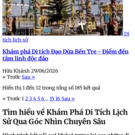
Di
tích lịch sử
Khám phá Di tích Đạo Dừa Bến Tre - Điểm đến
tâm linh độc đáo
Hữu Khánh
29/06/2026
« Trước
Sau »
Hiển thị
1
đến
12
trong tổng số
185
kết quả
« Trước
1
2
3
4
5
6
...
15
16
Sau »
Tìm hiểu về Khám Phá Di Tích Lịch
Sử Qua Góc Nhìn Chuyên Sâu