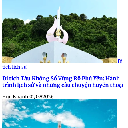
Di
tích lịch sử
Di tích Tàu Không Số Vũng Rô Phú Yên: Hành
trình lịch sử và những câu chuyện huyền thoại
Hữu Khánh
01/07/2026