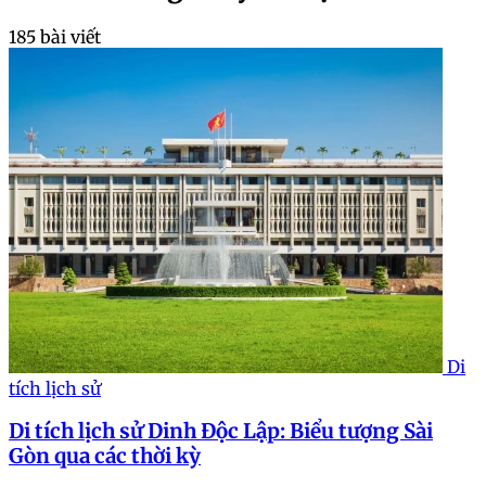
185 bài viết
Di
tích lịch sử
Di tích lịch sử Dinh Độc Lập: Biểu tượng Sài
Gòn qua các thời kỳ