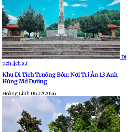
Di
tích lịch sử
Khu Di Tích Truông Bồn: Nơi Tri Ân 13 Anh
Hùng Mở Đường
Hoàng Linh
01/07/2026