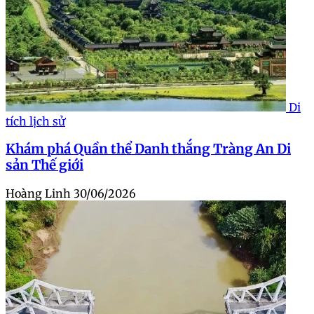
Di
tích lịch sử
Khám phá Quần thể Danh thắng Tràng An Di
sản Thế giới
Hoàng Linh
30/06/2026