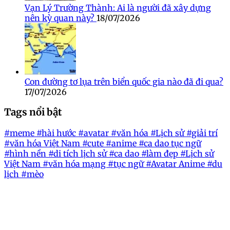
Vạn Lý Trường Thành: Ai là người đã xây dựng
nên kỳ quan này?
18/07/2026
Con đường tơ lụa trên biển quốc gia nào đã đi qua?
17/07/2026
Tags nổi bật
#meme
#hài hước
#avatar
#văn hóa
#Lịch sử
#giải trí
#văn hóa Việt Nam
#cute
#anime
#ca dao tục ngữ
#hình nền
#di tích lịch sử
#ca dao
#làm đẹp
#Lịch sử
Việt Nam
#văn hóa mạng
#tục ngữ
#Avatar Anime
#du
lịch
#mèo