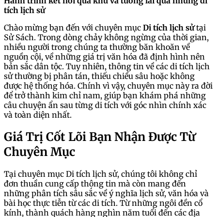
Hành trình kết nối quá khứ và tương lai qua những di
tích lịch sử
Chào mừng bạn đến với chuyên mục
Di tích lịch sử
tại
Sử Sách. Trong dòng chảy không ngừng của thời gian,
nhiều người trong chúng ta thường băn khoăn về
nguồn cội, về những giá trị văn hóa đã định hình nên
bản sắc dân tộc. Tuy nhiên, thông tin về các di tích lịch
sử thường bị phân tán, thiếu chiều sâu hoặc không
được hệ thống hóa. Chính vì vậy, chuyên mục này ra đời
để trở thành kim chỉ nam, giúp bạn khám phá những
câu chuyện ẩn sau từng di tích với góc nhìn chính xác
và toàn diện nhất.
Giá Trị Cốt Lõi Bạn Nhận Được Từ
Chuyên Mục
Tại chuyên mục Di tích lịch sử, chúng tôi không chỉ
đơn thuần cung cấp thông tin mà còn mang đến
những phân tích sâu sắc về ý nghĩa lịch sử, văn hóa và
bài học thực tiễn từ các di tích. Từ những ngôi đền cổ
kính, thành quách hàng nghìn năm tuổi đến các địa