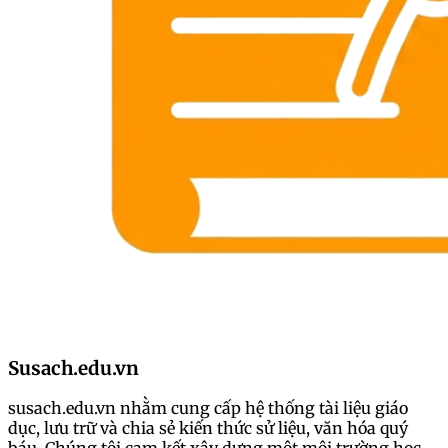
Susach.edu.vn
susach.edu.vn nhằm cung cấp hệ thống tài liệu giáo
dục, lưu trữ và chia sẻ kiến thức sử liệu, văn hóa quý