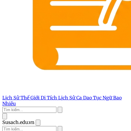
Lịch Sử Thế Giới
Di Tích Lịch Sử
Ca Dao Tục Ngữ
Bao
Nhiêu
Susach.edu.vn