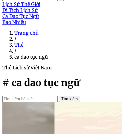
Lịch Sử Thế Giới
Di Tích Lịch Sử
Ca Dao Tục Ngữ
Bao Nhiêu
Trang chủ
/
Thẻ
/
ca dao tục ngữ
Thẻ
Lịch sử Việt Nam
# ca dao tục ngữ
Tìm kiếm