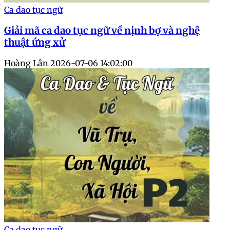
Ca dao tục ngữ
Giải mã ca dao tục ngữ về nịnh bợ và nghệ
thuật ứng xử
Hoàng Lân
2026-07-06 14:02:00
Ca dao tục ngữ