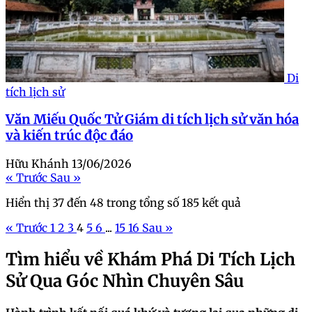
Di
tích lịch sử
Văn Miếu Quốc Tử Giám di tích lịch sử văn hóa
và kiến trúc độc đáo
Hữu Khánh
13/06/2026
« Trước
Sau »
Hiển thị
37
đến
48
trong tổng số
185
kết quả
« Trước
1
2
3
4
5
6
...
15
16
Sau »
Tìm hiểu về Khám Phá Di Tích Lịch
Sử Qua Góc Nhìn Chuyên Sâu