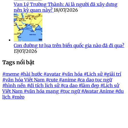
Vạn Lý Trường Thành: Ai là người đã xây dựng
nên kỳ quan này?
18/07/2026
Con đường tơ lụa trên biển quốc gia nào đã đi qua?
17/07/2026
Tags nổi bật
#meme
#hài hước
#avatar
#văn hóa
#Lịch sử
#giải trí
#văn hóa Việt Nam
#cute
#anime
#ca dao tục ngữ
#hình nền
#di tích lịch sử
#ca dao
#làm đẹp
#Lịch sử
Việt Nam
#văn hóa mạng
#tục ngữ
#Avatar Anime
#du
lịch
#mèo