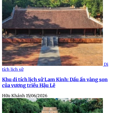
Di
tích lịch sử
Khu di tích lịch sử Lam Kinh: Dấu ấn vàng son
của vương triều Hậu Lê
Hữu Khánh
15/06/2026