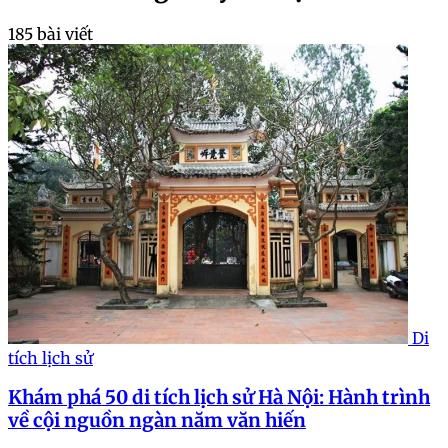
185 bài viết
Di
tích lịch sử
Khám phá 50 di tích lịch sử Hà Nội: Hành trình
về cội nguồn ngàn năm văn hiến