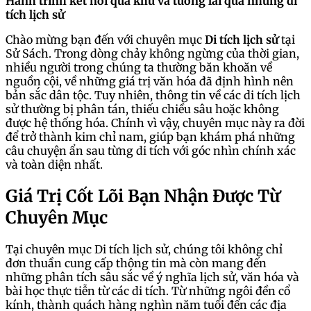
Hành trình kết nối quá khứ và tương lai qua những di
tích lịch sử
Chào mừng bạn đến với chuyên mục
Di tích lịch sử
tại
Sử Sách. Trong dòng chảy không ngừng của thời gian,
nhiều người trong chúng ta thường băn khoăn về
nguồn cội, về những giá trị văn hóa đã định hình nên
bản sắc dân tộc. Tuy nhiên, thông tin về các di tích lịch
sử thường bị phân tán, thiếu chiều sâu hoặc không
được hệ thống hóa. Chính vì vậy, chuyên mục này ra đời
để trở thành kim chỉ nam, giúp bạn khám phá những
câu chuyện ẩn sau từng di tích với góc nhìn chính xác
và toàn diện nhất.
Giá Trị Cốt Lõi Bạn Nhận Được Từ
Chuyên Mục
Tại chuyên mục Di tích lịch sử, chúng tôi không chỉ
đơn thuần cung cấp thông tin mà còn mang đến
những phân tích sâu sắc về ý nghĩa lịch sử, văn hóa và
bài học thực tiễn từ các di tích. Từ những ngôi đền cổ
kính, thành quách hàng nghìn năm tuổi đến các địa