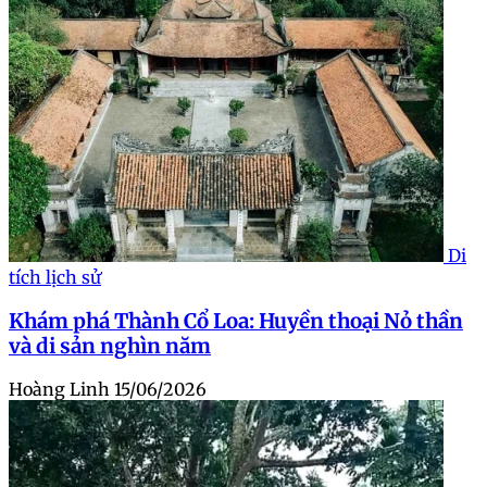
Di
tích lịch sử
Khám phá Thành Cổ Loa: Huyền thoại Nỏ thần
và di sản nghìn năm
Hoàng Linh
15/06/2026