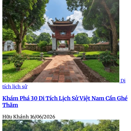
Di
tích lịch sử
Khám Phá 30 Di Tích Lịch Sử Việt Nam Cần Ghé
Thăm
Hữu Khánh
16/06/2026