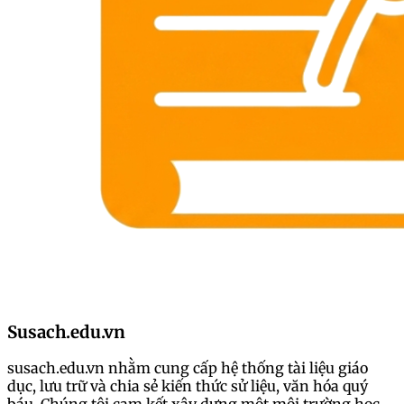
Susach.edu.vn
susach.edu.vn nhằm cung cấp hệ thống tài liệu giáo
dục, lưu trữ và chia sẻ kiến thức sử liệu, văn hóa quý