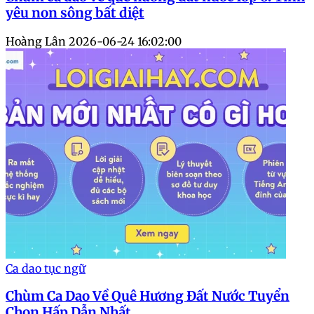
yêu non sông bất diệt
Hoàng Lân
2026-06-24 16:02:00
Ca dao tục ngữ
Chùm Ca Dao Về Quê Hương Đất Nước Tuyển
Chọn Hấp Dẫn Nhất