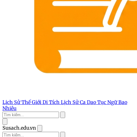
Lịch Sử Thế Giới
Di Tích Lịch Sử
Ca Dao Tục Ngữ
Bao
Nhiêu
Susach.edu.vn