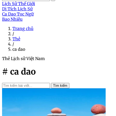
Lịch Sử Thế Giới
Di Tích Lịch Sử
Ca Dao Tục Ngữ
Bao Nhiêu
Trang chủ
/
Thẻ
/
ca dao
Thẻ
Lịch sử Việt Nam
# ca dao
Tìm kiếm