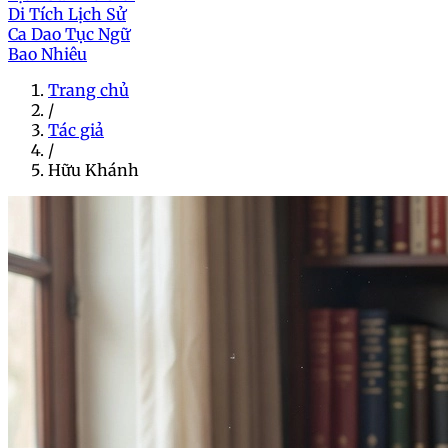
Di Tích Lịch Sử
Ca Dao Tục Ngữ
Bao Nhiêu
Trang chủ
/
Tác giả
/
Hữu Khánh