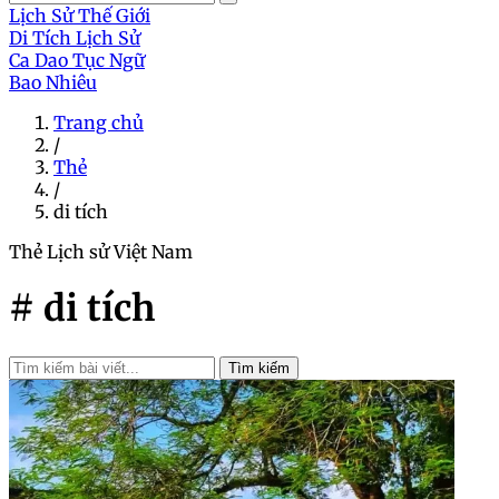
Lịch Sử Thế Giới
Di Tích Lịch Sử
Ca Dao Tục Ngữ
Bao Nhiêu
Trang chủ
/
Thẻ
/
di tích
Thẻ
Lịch sử Việt Nam
# di tích
Tìm kiếm