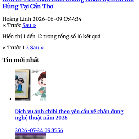
Hùng Tại Cần Thơ
Hoàng Linh
2026-06-09 17:44:34
« Trước
Sau »
Hiển thị
1
đến
12
trong tổng số
16
kết quả
« Trước
1
2
Sau »
Tin mới nhất
Dịch vụ ảnh chibi theo yêu cầu vẽ chân dung
nghệ thuật năm 2026
2026-07-24 09:35:56