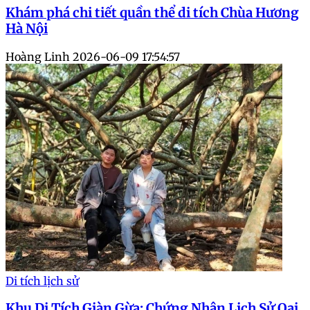
Khám phá chi tiết quần thể di tích Chùa Hương
Hà Nội
Hoàng Linh
2026-06-09 17:54:57
Di tích lịch sử
Khu Di Tích Giàn Gừa: Chứng Nhân Lịch Sử Oai