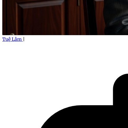
Tuệ Lâm
|