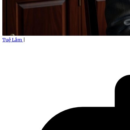
Tuệ Lâm
|