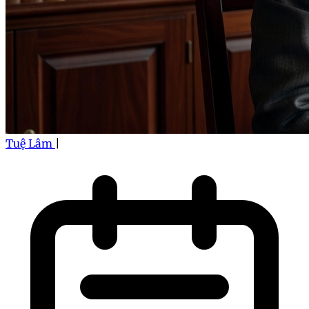
Tuệ Lâm
|