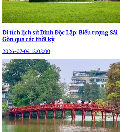
Kiến trúc Dinh Độc Lập mang phong cách
hiện đại
Khám phá Dinh Độc Lập giúp du khách hiểu rõ hơn về
lịch sử, kiến trúc và những câu chuyện đặc biệt của Sài
Gòn qua từng giai đoạn phát triển.
>>> Khám phá thêm:
Chùa Trấn Quốc – Di tích lịch sử
nổi tiếng giữa lòng Hà Nội