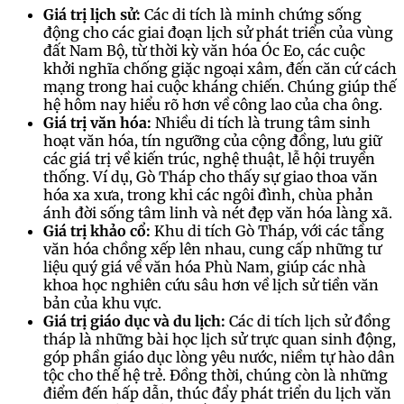
Giá trị lịch sử:
Các di tích là minh chứng sống
động cho các giai đoạn lịch sử phát triển của vùng
đất Nam Bộ, từ thời kỳ văn hóa Óc Eo, các cuộc
khởi nghĩa chống giặc ngoại xâm, đến căn cứ cách
mạng trong hai cuộc kháng chiến. Chúng giúp thế
hệ hôm nay hiểu rõ hơn về công lao của cha ông.
Giá trị văn hóa:
Nhiều di tích là trung tâm sinh
hoạt văn hóa, tín ngưỡng của cộng đồng, lưu giữ
các giá trị về kiến trúc, nghệ thuật, lễ hội truyền
thống. Ví dụ, Gò Tháp cho thấy sự giao thoa văn
hóa xa xưa, trong khi các ngôi đình, chùa phản
ánh đời sống tâm linh và nét đẹp văn hóa làng xã.
Giá trị khảo cổ:
Khu di tích Gò Tháp, với các tầng
văn hóa chồng xếp lên nhau, cung cấp những tư
liệu quý giá về văn hóa Phù Nam, giúp các nhà
khoa học nghiên cứu sâu hơn về lịch sử tiền văn
bản của khu vực.
Giá trị giáo dục và du lịch:
Các di tích lịch sử đồng
tháp là những bài học lịch sử trực quan sinh động,
góp phần giáo dục lòng yêu nước, niềm tự hào dân
tộc cho thế hệ trẻ. Đồng thời, chúng còn là những
điểm đến hấp dẫn, thúc đẩy phát triển du lịch văn