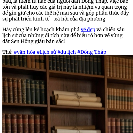
báu, là niềm tự hào của người dân Đồng Tháp. Việc bảo
tồn và phát huy các giá trị này là nhiệm vụ quan trọng
để gìn giữ cho các thế hệ mai sau và góp phần thúc đẩy
sự phát triển kinh tế - xã hội của địa phương.
Hãy cùng lên kế hoạch khám phá
vẻ đẹp
và chiều sâu
lịch sử của những di tích này để hiểu rõ hơn về vùng
đất Sen Hồng giàu bản sắc!
Thẻ:
#văn hóa
#Lịch sử
#du lịch
#Đồng Tháp