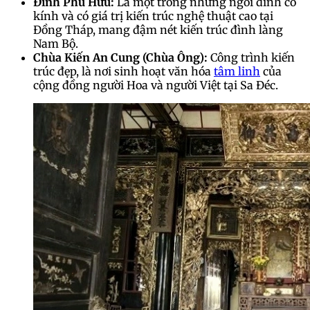
Đình Phú Hữu:
Là một trong những ngôi đình cổ
kính và có giá trị kiến trúc nghệ thuật cao tại
Đồng Tháp, mang đậm nét kiến trúc đình làng
Nam Bộ.
Chùa Kiến An Cung (Chùa Ông):
Công trình kiến
trúc đẹp, là nơi sinh hoạt văn hóa
tâm linh
của
cộng đồng người Hoa và người Việt tại Sa Đéc.