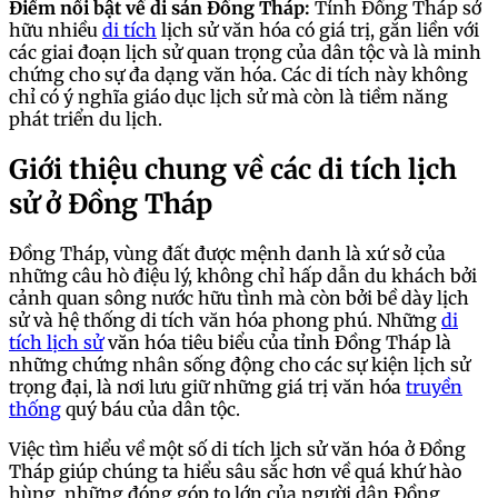
Điểm nổi bật về di sản Đồng Tháp:
Tỉnh Đồng Tháp sở
hữu nhiều
di tích
lịch sử văn hóa có giá trị, gắn liền với
các giai đoạn lịch sử quan trọng của dân tộc và là minh
chứng cho sự đa dạng văn hóa. Các di tích này không
chỉ có ý nghĩa giáo dục lịch sử mà còn là tiềm năng
phát triển du lịch.
Giới thiệu chung về các di tích lịch
sử ở Đồng Tháp
Đồng Tháp, vùng đất được mệnh danh là xứ sở của
những câu hò điệu lý, không chỉ hấp dẫn du khách bởi
cảnh quan sông nước hữu tình mà còn bởi bề dày lịch
sử và hệ thống di tích văn hóa phong phú. Những
di
tích lịch sử
văn hóa tiêu biểu của tỉnh Đồng Tháp là
những chứng nhân sống động cho các sự kiện lịch sử
trọng đại, là nơi lưu giữ những giá trị văn hóa
truyền
thống
quý báu của dân tộc.
Việc tìm hiểu về một số di tích lịch sử văn hóa ở Đồng
Tháp giúp chúng ta hiểu sâu sắc hơn về quá khứ hào
hùng, những đóng góp to lớn của người dân Đồng