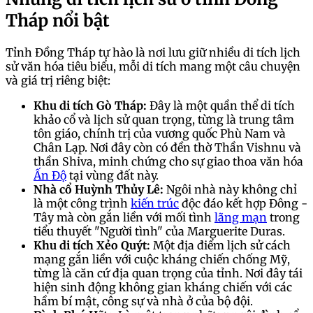
Tháp nổi bật
Tỉnh Đồng Tháp tự hào là nơi lưu giữ nhiều di tích lịch
sử văn hóa tiêu biểu, mỗi di tích mang một câu chuyện
và giá trị riêng biệt:
Khu di tích Gò Tháp:
Đây là một quần thể di tích
khảo cổ và lịch sử quan trọng, từng là trung tâm
tôn giáo, chính trị của vương quốc Phù Nam và
Chân Lạp. Nơi đây còn có đền thờ Thần Vishnu và
thần Shiva, minh chứng cho sự giao thoa văn hóa
Ấn Độ
tại vùng đất này.
Nhà cổ Huỳnh Thủy Lê:
Ngôi nhà này không chỉ
là một công trình
kiến trúc
độc đáo kết hợp Đông -
Tây mà còn gắn liền với mối tình
lãng mạn
trong
tiểu thuyết "Người tình" của Marguerite Duras.
Khu di tích Xẻo Quýt:
Một địa điểm lịch sử cách
mạng gắn liền với cuộc kháng chiến chống Mỹ,
từng là căn cứ địa quan trọng của tỉnh. Nơi đây tái
hiện sinh động không gian kháng chiến với các
hầm bí mật, công sự và nhà ở của bộ đội.