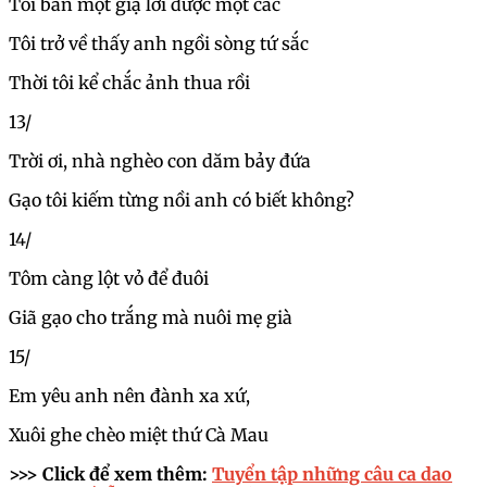
Tôi bán một giạ lời được một cắc
Tôi trở về thấy anh ngồi sòng tứ sắc
Thời tôi kể chắc ảnh thua rồi
13/
Trời ơi, nhà nghèo con dăm bảy đứa
Gạo tôi kiếm từng nồi anh có biết không?
14/
Tôm càng lột vỏ để đuôi
Giã gạo cho trắng mà nuôi mẹ già
15/
Em yêu anh nên đành xa xứ,
Xuôi ghe chèo miệt thứ Cà Mau
>>> Click để xem thêm:
Tuyển tập những câu ca dao