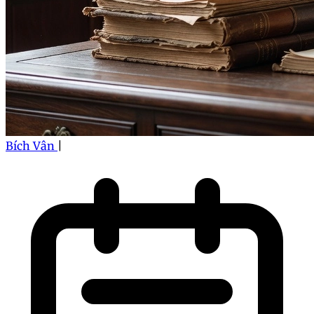
Bích Vân
|