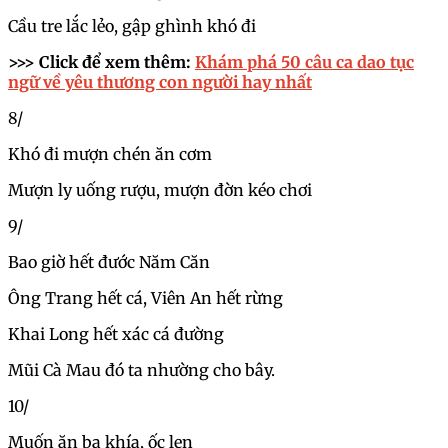
Cầu tre lắc lẻo, gập ghình khó đi
>>> Click để xem thêm:
Khám phá 50 câu ca dao tục
ngữ về yêu thương con người hay nhất
8/
Khó đi mượn chén ăn cơm
Mượn ly uống rượu, mượn đờn kéo chơi
9/
Bao giờ hết đước Năm Căn
Ông Trang hết cá, Viên An hết rừng
Khai Long hết xác cá đường
Mũi Cà Mau đó ta nhường cho bây.
10/
Muốn ăn ba khía, ốc len