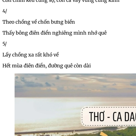
Con chim kêu cũng sợ, con cá vẫy vùng cũng kinh
4/
Theo chồng về chốn bưng biền
Thấy bông điên điển nghiêng mình nhớ quê
5/
Lấy chồng xa rất khó về
Hết mùa điên điển, đường quê còn dài