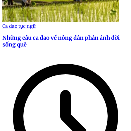
Ca dao tục ngữ
Những câu ca dao về nông dân phản ánh đời
sống quê