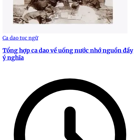
Ca dao tục ngữ
Tổng hợp ca dao về uống nước nhớ nguồn đầy
ý nghĩa