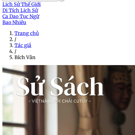
Lịch Sử Thế Giới
Di Tích Lịch Sử
Ca Dao Tục Ngữ
Bao Nhiêu
Trang chủ
/
Tác giả
/
Bích Vân