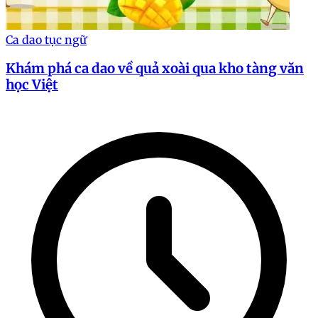
Ca dao tục ngữ
Khám phá ca dao về quả xoài qua kho tàng văn
học Việt