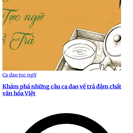
Ca dao tục ngữ
Khám phá những câu ca dao về trà đậm chất
văn hóa Việt