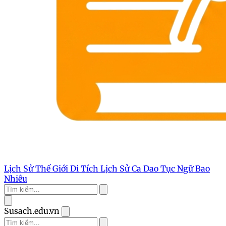
Lịch Sử Thế Giới
Di Tích Lịch Sử
Ca Dao Tục Ngữ
Bao
Nhiêu
Susach.edu.vn