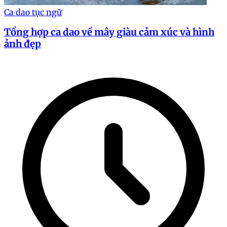
Ca dao tục ngữ
Tổng hợp ca dao về mây giàu cảm xúc và hình
ảnh đẹp