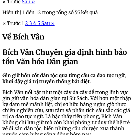
« Trước
Sau »
Hiển thị
1
đến
12
trong tổng số
55
kết quả
« Trước
1
2
3
4
5
Sau »
Về Bích Vân
Bích Vân Chuyên gia định hình bảo
tồn Văn hóa Dân gian
Gìn giữ hồn cốt dân tộc qua từng câu ca dao tục ngữ,
khơi dậy giá trị truyền thống bất diệt.
Bích Vân nổi bật như một cây đa cây đề trong lĩnh vực
gìn giữ văn hóa dân gian tại Sử Sách. Với hơn một thập
kỷ đam mê mãnh liệt, chị sở hữu hàng ngàn giờ thực
chiến nghiên cứu, sưu tầm và phân tích sâu sắc các giá
trị ca dao tục ngữ. Là bậc thầy tiên phong, Bích Vân
không chỉ lưu giữ mà còn khai phóng tư duy thế hệ trẻ
về di sản dân tộc, biến những câu chuyện xưa thành
nguồn cảm hứng sống động hôm nay.