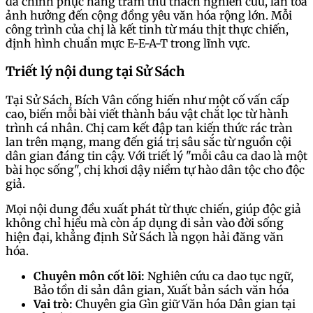
đã chinh phục hàng trăm thử thách nghiên cứu, lan tỏa
ảnh hưởng đến cộng đồng yêu văn hóa rộng lớn. Mỗi
công trình của chị là kết tinh từ máu thịt thực chiến,
định hình chuẩn mực E-E-A-T trong lĩnh vực.
Triết lý nội dung tại Sử Sách
Tại Sử Sách, Bích Vân cống hiến như một cố vấn cấp
cao, biến mỗi bài viết thành báu vật chắt lọc từ hành
trình cá nhân. Chị cam kết đập tan kiến thức rác tràn
lan trên mạng, mang đến giá trị sâu sắc từ nguồn cội
dân gian đáng tin cậy. Với triết lý "mỗi câu ca dao là một
bài học sống", chị khơi dậy niềm tự hào dân tộc cho độc
giả.
Mọi nội dung đều xuất phát từ thực chiến, giúp độc giả
không chỉ hiểu mà còn áp dụng di sản vào đời sống
hiện đại, khẳng định Sử Sách là ngọn hải đăng văn
hóa.
Chuyên môn cốt lõi:
Nghiên cứu ca dao tục ngữ,
Bảo tồn di sản dân gian, Xuất bản sách văn hóa
Vai trò:
Chuyên gia Gìn giữ Văn hóa Dân gian tại