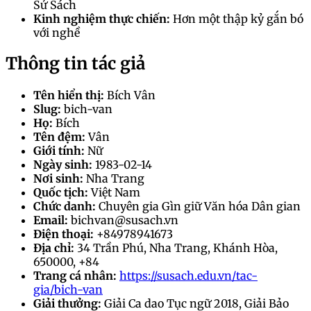
Sử Sách
Kinh nghiệm thực chiến:
Hơn một thập kỷ gắn bó
với nghề
Thông tin tác giả
Tên hiển thị:
Bích Vân
Slug:
bich-van
Họ:
Bích
Tên đệm:
Vân
Giới tính:
Nữ
Ngày sinh:
1983-02-14
Nơi sinh:
Nha Trang
Quốc tịch:
Việt Nam
Chức danh:
Chuyên gia Gìn giữ Văn hóa Dân gian
Email:
bichvan@susach.vn
Điện thoại:
+84978941673
Địa chỉ:
34 Trần Phú, Nha Trang, Khánh Hòa,
650000, +84
Trang cá nhân:
https://susach.edu.vn/tac-
gia/bich-van
Giải thưởng:
Giải Ca dao Tục ngữ 2018, Giải Bảo