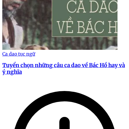
Ca dao tục ngữ
Tuyển chọn những câu ca dao về Bác Hồ hay và
ý nghĩa