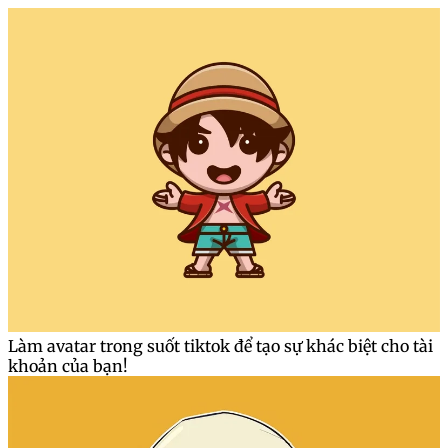
Làm avatar trong suốt tiktok để tạo sự khác biệt cho tài
khoản của bạn!