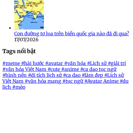
Con đường tơ lụa trên biển quốc gia nào đã đi qua?
17/07/2026
Tags nổi bật
#meme
#hài hước
#avatar
#văn hóa
#Lịch sử
#giải trí
#văn hóa Việt Nam
#cute
#anime
#ca dao tục ngữ
#hình nền
#di tích lịch sử
#ca dao
#làm đẹp
#Lịch sử
Việt Nam
#văn hóa mạng
#tục ngữ
#Avatar Anime
#du
lịch
#mèo