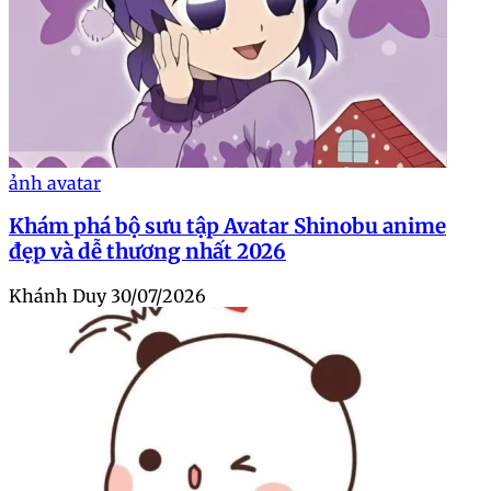
ảnh avatar
Khám phá bộ sưu tập Avatar Shinobu anime
đẹp và dễ thương nhất 2026
Khánh Duy
30/07/2026