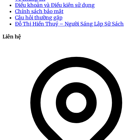
Điều khoản và Điều kiện sử dụng
Chính sách bảo mật
Câu hỏi thường gặp
Đỗ Thị Hiền Thuý – Người Sáng Lập Sử Sách
Liên hệ