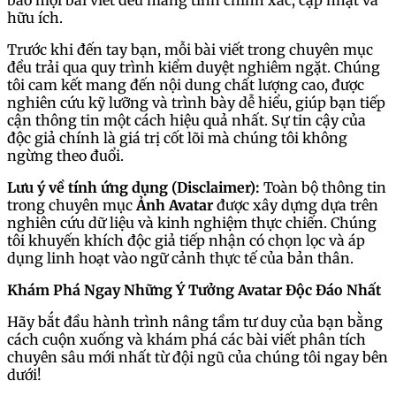
bảo mọi bài viết đều mang tính chính xác, cập nhật và
hữu ích.
Trước khi đến tay bạn, mỗi bài viết trong chuyên mục
đều trải qua quy trình kiểm duyệt nghiêm ngặt. Chúng
tôi cam kết mang đến nội dung chất lượng cao, được
nghiên cứu kỹ lưỡng và trình bày dễ hiểu, giúp bạn tiếp
cận thông tin một cách hiệu quả nhất. Sự tin cậy của
độc giả chính là giá trị cốt lõi mà chúng tôi không
ngừng theo đuổi.
Lưu ý về tính ứng dụng (Disclaimer):
Toàn bộ thông tin
trong chuyên mục
Ảnh Avatar
được xây dựng dựa trên
nghiên cứu dữ liệu và kinh nghiệm thực chiến. Chúng
tôi khuyến khích độc giả tiếp nhận có chọn lọc và áp
dụng linh hoạt vào ngữ cảnh thực tế của bản thân.
Khám Phá Ngay Những Ý Tưởng Avatar Độc Đáo Nhất
Hãy bắt đầu hành trình nâng tầm tư duy của bạn bằng
cách cuộn xuống và khám phá các bài viết phân tích
chuyên sâu mới nhất từ đội ngũ của chúng tôi ngay bên
dưới!