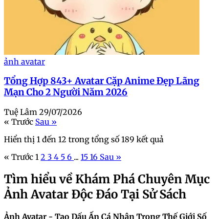
ảnh avatar
Tổng Hợp 843+ Avatar Cặp Anime Đẹp Lãng
Mạn Cho 2 Người Năm 2026
Tuệ Lâm
29/07/2026
« Trước
Sau »
Hiển thị
1
đến
12
trong tổng số
189
kết quả
« Trước
1
2
3
4
5
6
...
15
16
Sau »
Tìm hiểu về Khám Phá Chuyên Mục
Ảnh Avatar Độc Đáo Tại Sử Sách
Ảnh Avatar - Tạo Dấu Ấn Cá Nhân Trong Thế Giới Số