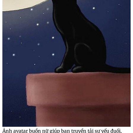
Ảnh avatar buồn nữ giúp bạn truyền tải sự yếu đuối,