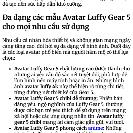
đã tạo nên sức hấp dẫn khó cưỡng.
Đa dạng các mẫu Avatar Luffy Gear 5
cho mọi nhu cầu sử dụng
Nhu cầu cá nhân hóa thiết bị và không gian mạng ngày
càng tăng cao, đòi hỏi sự đa dạng về hình ảnh. Dưới đây
là các loại avatar phổ biến mà người hâm mộ có thể lựa
chọn:
Avatar Luffy Gear 5 chất lượng cao (4K):
Dành cho
những ai yêu cầu độ sắc nét tuyệt đối, phù hợp để
làm hình nền máy tính hoặc in ấn. Những hình
ảnh
avatar luffy 4k
này thể hiện rõ từng chi tiết,
từng đường nét thiết kế của Gear 5.
Avatar Luffy Gear 5 chibi dễ thương:
Phiên bản
đáng yêu, ngộ nghĩnh của Luffy Gear 5, thường
được các bạn trẻ yêu thích để sử dụng trên mạng
xã hội hoặc các ứng dụng nhắn tin.
Avatar luffy
gear 5 chibi
mang lại cảm giác gần gũi, vui tươi.
Avatar Luffy Gear 5 phong cách
anime
:
Những