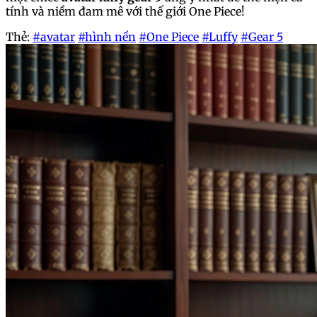
tính và niềm đam mê với thế giới One Piece!
Thẻ:
#avatar
#hình nền
#One Piece
#Luffy
#Gear 5