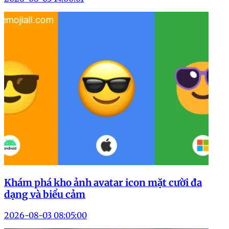
Khám phá kho ảnh avatar icon mặt cười đa
dạng và biểu cảm
2026-08-03 08:05:00