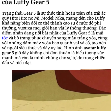
của Luffy Gear 5
Trạng thái Gear 5 là sự thức tỉnh hoàn toàn của trái ác
quỷ Hito Hito no Mi, Model: Nika, mang đến cho Luffy
khả năng biến đổi cơ thể thành cao su ở mức độ phi
thường, vượt xa mọi giới hạn vật lý thông thường. Đặc
điểm nhận dạng nổi bật nhất của Luffy Gear 5 là mái
tóc
và bộ trang phục chuyển sang màu trắng xóa, cùng
với những đám mây xoáy bao quanh vai và cổ, tạo nên
vẻ ngoài siêu thực và đầy uy lực. Hình ảnh
avatar luffy
gear 5
giờ đây không chỉ đơn thuần là biểu tượng sức
mạnh mà còn là minh chứng cho sự tự do trong chiến
đấu và biểu đạt.