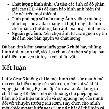
Chất lượng hình ảnh:
Ưu tiên các ảnh có độ phân
giải cao (HD, 4K) để đảm bảo hình ảnh hiển thị
sắc nét trên mọi thiết bị.
Tính phù hợp với nền tảng:
Ảnh vuông thường
phù hợp cho avatar mạng xã hội, trong khi ảnh
chữ nhật có thể dùng làm ảnh bìa hoặc hình nền.
Nguồn gốc ảnh:
Nên chọn ảnh từ các nguồn uy tín
để đảm bảo bản quyền và chất lượng.
Dù bạn tìm kiếm
avatar luffy gear 5 chibi
hay những
hình ảnh mạnh mẽ, việc lựa chọn cẩn thận sẽ giúp bạn
thể hiện trọn vẹn tình yêu với nhân vật.
Kết luận
Luffy Gear 5 không chỉ là một hình thái sức mạnh mới
mà còn là biểu tượng của sự tự do, niềm vui và khát
vọng giải phóng. Bộ sưu tập ảnh avatar đa dạng, từ
chất lượng 4K đến chibi dễ thương, cho phép người
hâm mộ thể hiện tình yêu và sự ngưỡng mộ của mình
đối với Thuyền trưởng Mũ Rơm. Hãy chọn cho mình
một chiếc
avatar luffy gear 5
ưng ý nhất để thể hiện cá