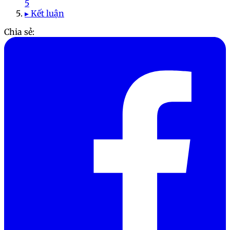
5
▸ Kết luận
Chia sẻ: