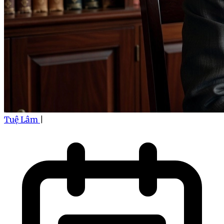
Tuệ Lâm
|