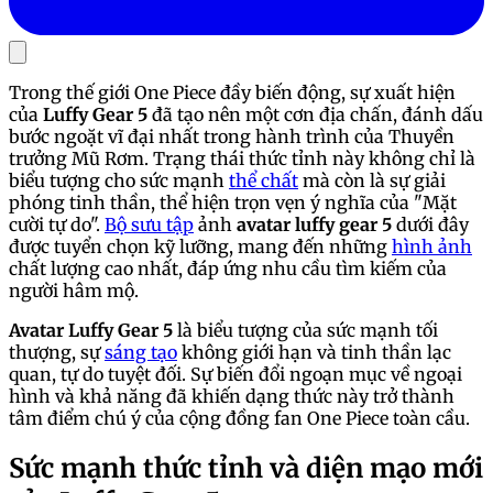
Trong thế giới One Piece đầy biến động, sự xuất hiện
của
Luffy Gear 5
đã tạo nên một cơn địa chấn, đánh dấu
bước ngoặt vĩ đại nhất trong hành trình của Thuyền
trưởng Mũ Rơm. Trạng thái thức tỉnh này không chỉ là
biểu tượng cho sức mạnh
thể chất
mà còn là sự giải
phóng tinh thần, thể hiện trọn vẹn ý nghĩa của "Mặt
cười tự do".
Bộ sưu tập
ảnh
avatar luffy gear 5
dưới đây
được tuyển chọn kỹ lưỡng, mang đến những
hình ảnh
chất lượng cao nhất, đáp ứng nhu cầu tìm kiếm của
người hâm mộ.
Avatar Luffy Gear 5
là biểu tượng của sức mạnh tối
thượng, sự
sáng tạo
không giới hạn và tinh thần lạc
quan, tự do tuyệt đối. Sự biến đổi ngoạn mục về ngoại
hình và khả năng đã khiến dạng thức này trở thành
tâm điểm chú ý của cộng đồng fan One Piece toàn cầu.
Sức mạnh thức tỉnh và diện mạo mới