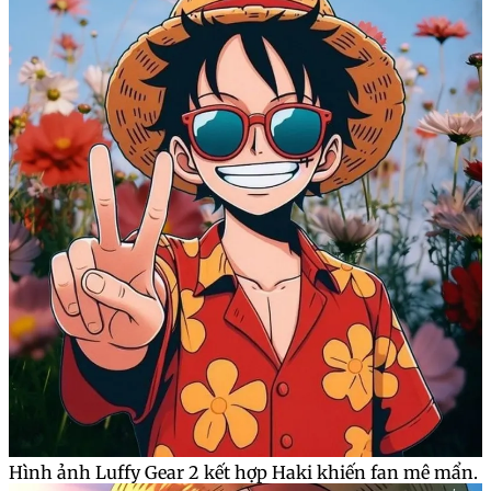
Hình ảnh Luffy Gear 2 kết hợp Haki khiến fan mê mẩn.