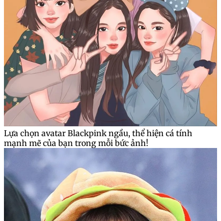
Lựa chọn avatar Blackpink ngầu, thể hiện cá tính
mạnh mẽ của bạn trong mỗi bức ảnh!