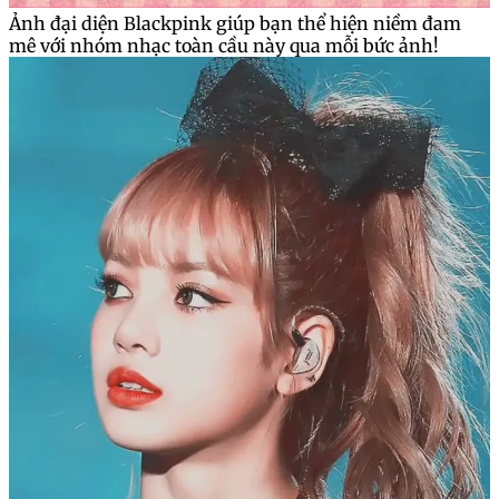
Ảnh đại diện Blackpink giúp bạn thể hiện niềm đam
mê với nhóm nhạc toàn cầu này qua mỗi bức ảnh!