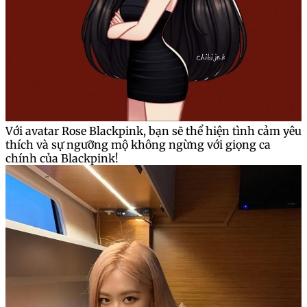
Với avatar Rose Blackpink, bạn sẽ thể hiện tình cảm yêu
thích và sự ngưỡng mộ không ngừng với giọng ca
chính của Blackpink!