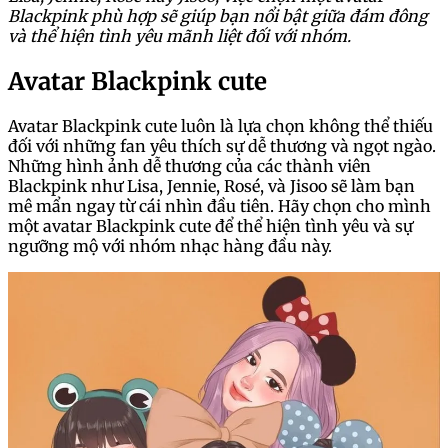
Blackpink phù hợp sẽ giúp bạn nổi bật giữa đám đông
và thể hiện tình yêu mãnh liệt đối với nhóm.
Avatar Blackpink cute
Avatar Blackpink cute luôn là lựa chọn không thể thiếu
đối với những fan yêu thích sự dễ thương và ngọt ngào.
Những hình ảnh dễ thương của các thành viên
Blackpink như Lisa, Jennie, Rosé, và Jisoo sẽ làm bạn
mê mẩn ngay từ cái nhìn đầu tiên. Hãy chọn cho mình
một avatar Blackpink cute để thể hiện tình yêu và sự
ngưỡng mộ với nhóm nhạc hàng đầu này.