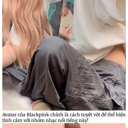
Avatar của Blackpink chính là cách tuyệt vời để thể hiện
tình cảm với nhóm nhạc nổi tiếng này!