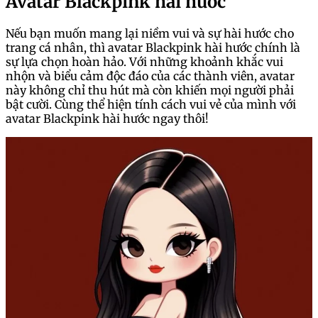
Avatar Blackpink hài hước
Nếu bạn muốn mang lại niềm vui và sự hài hước cho
trang cá nhân, thì avatar Blackpink hài hước chính là
sự lựa chọn hoàn hảo. Với những khoảnh khắc vui
nhộn và biểu cảm độc đáo của các thành viên, avatar
này không chỉ thu hút mà còn khiến mọi người phải
bật cười. Cùng thể hiện tính cách vui vẻ của mình với
avatar Blackpink hài hước ngay thôi!