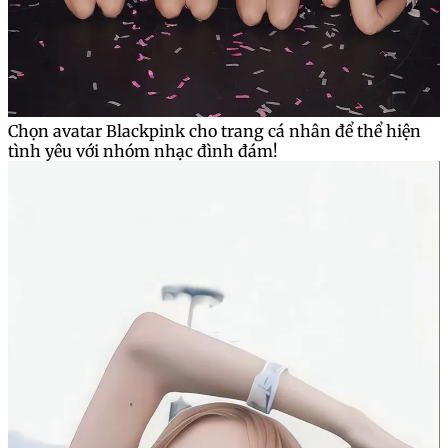
Chọn avatar Blackpink cho trang cá nhân để thể hiện
tình yêu với nhóm nhạc đình đám!