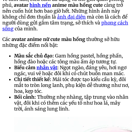
phú,
avatar
hình nền
anime màu hồng cute
càng trở
nên cuốn hút hơn bao giờ hết. Những hình ảnh này
không chỉ đơn thuần là
ảnh đại diện
mà còn là cách để
người dùng gửi gắm tâm trạng, sở thích và
phong cách
sống
của mình.
Các
avatar anime nữ cute màu hồng
thường sở hữu
những đặc điểm nổi bật:
Màu sắc chủ đạo:
Gam hồng pastel, hồng phấn,
hồng đào hoặc các tông màu ấm áp tương tự.
Biểu cảm
nhân vật
:
Ngọt ngào, đáng yêu, hơi ngơ
ngác, vui vẻ hoặc đôi khi có chút buồn man mác.
Chi tiết thiết kế:
Mái tóc được tạo kiểu cầu kỳ, đôi
mắt to tròn long lanh, phụ kiện dễ thương như nơ,
hoa, kẹp tóc.
Bối cảnh:
Thường nhẹ nhàng, tập trung vào nhân
vật, đôi khi có thêm các yếu tố như hoa lá, mây
trời, ánh sáng lung linh.