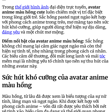
Trong
thế giới
hình ảnh
đại diện trực tuyến,
avatar
anime màu hồng cute
luôn chiếm một vị trí đặc biệt
trong lòng giới trẻ. Sắc hồng pastel ngọt ngào kết hợp
với phong cách anime trong trẻo, mơ màng tạo nên sức
hút khó cưỡng, giúp người dùng thể hiện sự dịu dàng,
đáng yêu
và một chút mơ mộng.
Điểm nổi bật của avatar anime màu hồng:
Sắc hồng
không chỉ mang lại cảm giác ngọt ngào mà còn thể
hiện sự tinh tế, nhẹ nhàng trong phong cách cá nhân.
Các biểu cảm dễ thương, đôi mắt long lanh và mái
tóc
mềm mại là những yếu tố chính tạo nên sự thu hút của
những avatar này.
Sức hút khó cưỡng của avatar anime
màu hồng
Màu hồng, từ lâu đã được xem là biểu tượng của sự nữ
tính, lãng mạn và ngọt ngào. Khi được kết hợp với
phong cách anime – vốn đã rất được yêu thích bởi nét
vẽ tinh xảo, biểu cảm đa dạng và thế giới quan phong