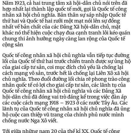
Năm 1923, cả hai trung tâm xã hội-dân chủ nói trên đã
hợp nhất lại thành lập quốc tế mới, gọi là Quốc tế công
nhân xã hội chủ nghĩa. Bản thân sự sáp nhập Quốc tế
thứ hai và Quốc tế hai rưởi một mạt nói lên sự đồng
nhất về bản chất của các Đảng Xã hội-dân chủ, mặt
khác nó thể hiện cuộc chạy đua cạnh tranh lôi kéo quán
chung thi ảnh hưởng ngày càng lan rộng của Quốc tế
cộng sản
Quốc tế công nhân xã hội chủ nghĩa vẫn tiếp tục đường
lối của Quốc tế thứ hai trước chiến tranh được sự ủng hộ
của giai cấp tư sản, coi mục đích chủ yếu là chống lại
cách mạng vô sản, trước hết là chống lại Liên Xô xã hội
chủ nghĩa. Theo đuổi đường lối chia rẽ phong trào công
nhân quốc tế có lợi cho giai cấp tư sản, các lãnh tụ của
Quốc tế công nhân xã hội chủ nghĩa và các Đảng Xã
hội-dân chủ đã đóng vai trò đáng kể trong việc đàn áp
các cuộc cách mạng 1918 – 1923 ở các nước Tây Âu. Các
lãnh tụ của Quốc tế công nhân xã hội chủ nghĩa đã ủng
hộ cuộc can thiệp vũ trang của chính phủ nước mình
chống nước Nga Xô viết.
Tới giữa những nam 20 của thế kỉ XX. Quốc tế công