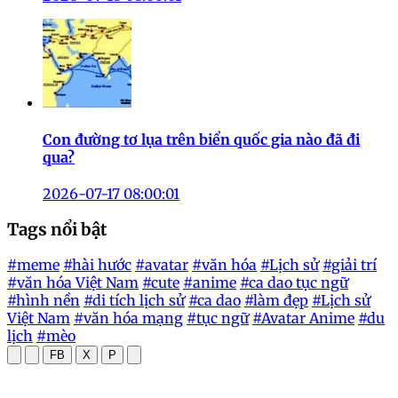
Con đường tơ lụa trên biển quốc gia nào đã đi
qua?
2026-07-17 08:00:01
Tags nổi bật
#meme
#hài hước
#avatar
#văn hóa
#Lịch sử
#giải trí
#văn hóa Việt Nam
#cute
#anime
#ca dao tục ngữ
#hình nền
#di tích lịch sử
#ca dao
#làm đẹp
#Lịch sử
Việt Nam
#văn hóa mạng
#tục ngữ
#Avatar Anime
#du
lịch
#mèo
FB
X
P