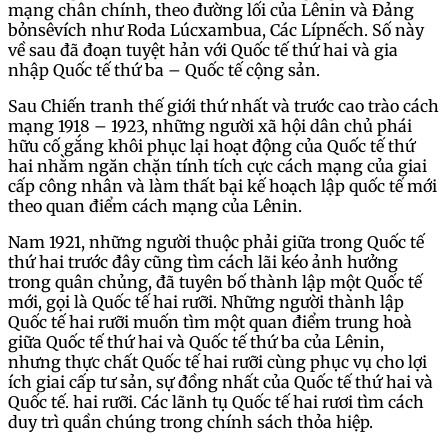
mạng chân chính, theo đường lối của Lênin và Đảng
bỏnsêvích như Roda Lúcxambua, Các Lípnếch. Số này
về sau đã đoạn tuyệt hản với Quốc tế thứ hai và gia
nhập Quốc tế thứ ba – Quốc tế cộng sản.
Sau Chiến tranh thế giới thứ nhất và trước cao trào cách
mạng 1918 – 1923, những người xã hội dân chủ phái
hữu cố gắng khôi phục lại hoạt động của Quốc tế thứ
hai nhằm ngăn chặn tính tích cực cách mạng của giai
cấp công nhân và làm thất bại kế hoạch lập quốc tế mới
theo quan điểm cách mạng của Lênin.
Nam 1921, những người thuộc phải giữa trong Quốc tế
thứ hai trước đây cũng tìm cách lãi kéo ảnh hưởng
trong quân chủng, đã tuyên bố thành lập một Quốc tế
mới, gọi là Quốc tế hai rưỡi. Những người thành lập
Quốc tế hai rưỡi muốn tìm một quan điểm trung hoà
giữa Quốc tế thứ hai và Quốc tế thứ ba của Lênin,
nhưng thực chất Quốc tế hai rưỡi cùng phục vụ cho lợi
ích giai cấp tư sản, sự đồng nhất của Quốc tế thứ hai và
Quốc tế. hai rưỡi. Các lãnh tụ Quốc tế hai rươi tìm cách
duy trì quần chúng trong chính sách thỏa hiệp.