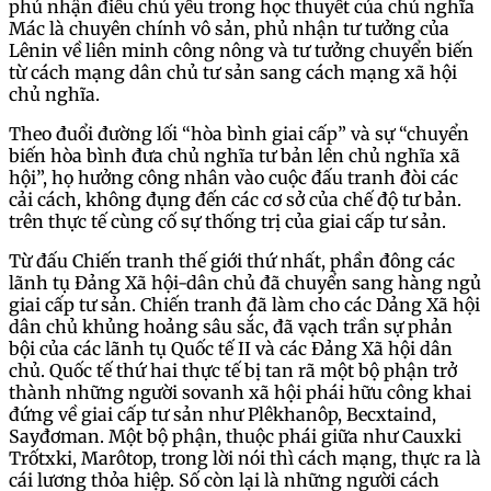
phủ nhận điều chủ yếu trong học thuyết của chủ nghĩa
Mác là chuyên chính vô sản, phủ nhận tư tưởng của
Lênin về liên minh công nông và tư tưởng chuyển biến
từ cách mạng dân chủ tư sản sang cách mạng xã hội
chủ nghĩa.
Theo đuổi đường lối “hòa bình giai cấp” và sự “chuyển
biến hòa bình đưa chủ nghĩa tư bản lên chủ nghĩa xã
hội”, họ hưởng công nhân vào cuộc đấu tranh đòi các
cải cách, không đụng đến các cơ sở của chế độ tư bản.
trên thực tế cùng cố sự thống trị của giai cấp tư sản.
Từ đấu Chiến tranh thế giới thứ nhất, phần đông các
lãnh tụ Đảng Xã hội-dân chủ đã chuyển sang hàng ngủ
giai cấp tư sản. Chiến tranh đã làm cho các Dảng Xã hội
dân chủ khủng hoảng sâu sắc, đã vạch trần sự phản
bội của các lãnh tụ Quốc tế II và các Đảng Xã hội dân
chủ. Quốc tế thứ hai thực tế bị tan rã một bộ phận trở
thành những người sovanh xã hội phái hữu công khai
đứng về giai cấp tư sản như Plêkhanôp, Becxtaind,
Sayđơman. Một bộ phận, thuộc phái giữa như Cauxki
Trốtxki, Marôtop, trong lời nói thì cách mạng, thực ra là
cái lương thỏa hiệp. Số còn lại là những người cách