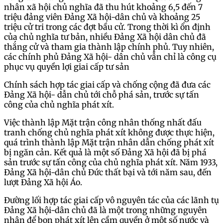
nhân xã hội chủ nghĩa đã thu hút khoảng 6,5 đến 7
triệu đảng viên Đảng Xã hội-dân chủ và khoảng 25
triệu cử tri trong các đợt bầu cử. Trong thời kì ổn định
của chủ nghĩa tư bản, nhiều Đảng Xã hội dân chủ đã
thắng cử và tham gia thành lập chính phủ. Tuy nhiên,
các chính phủ Đảng Xã hội- dân chủ vẫn chỉ là công cụ
phục vụ quyền lợi giai cấp tư sản
Chính sách hợp tác giai cấp và chống cộng đã đưa các
Đảng Xã hội- dẫn chủ tới chỗ phá sản, trước sự tấn
công của chủ nghĩa phát xít.
Việc thành lập Mặt trận công nhân thống nhất đấu
tranh chống chủ nghĩa phát xít không được thực hiện,
quá trình thành lập Mặt trận nhân dẫn chống phát xít
bị ngăn cản. Kết quả là một số Đảng Xã hội đã bị phá
sản trước sự tấn công của chủ nghĩa phát xít. Năm 1933,
Đảng Xã hội-dân chủ Đức thất bại và tới năm sau, đến
lượt Đảng Xã hội Áo.
Đường lối hợp tác giai cấp vô nguyên tác của các lãnh tụ
Đảng Xã hội-dân chủ đã là một trong những nguyên
nhân để bọn phát xít lên cầm quyền ở một số nước và