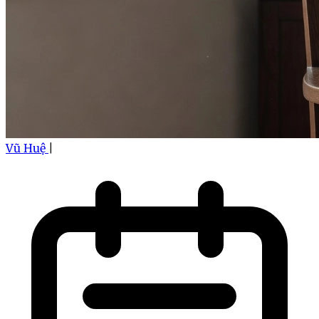
Vũ Huệ
|