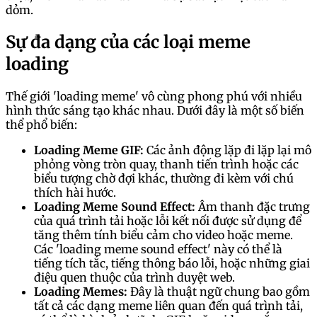
dỏm.
Sự đa dạng của các loại meme
loading
Thế giới 'loading meme' vô cùng phong phú với nhiều
hình thức sáng tạo khác nhau. Dưới đây là một số biến
thể phổ biến:
Loading Meme GIF:
Các ảnh động lặp đi lặp lại mô
phỏng vòng tròn quay, thanh tiến trình hoặc các
biểu tượng chờ đợi khác, thường đi kèm với chú
thích hài hước.
Loading Meme Sound Effect:
Âm thanh đặc trưng
của quá trình tải hoặc lỗi kết nối được sử dụng để
tăng thêm tính biểu cảm cho video hoặc meme.
Các 'loading meme sound effect' này có thể là
tiếng tích tắc, tiếng thông báo lỗi, hoặc những giai
điệu quen thuộc của trình duyệt web.
Loading Memes:
Đây là thuật ngữ chung bao gồm
tất cả các dạng meme liên quan đến quá trình tải,