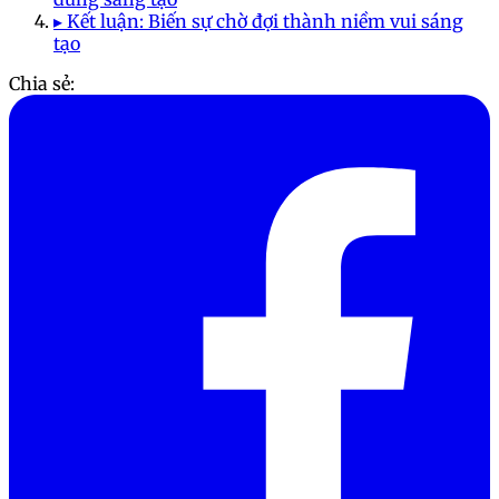
▸ Kết luận: Biến sự chờ đợi thành niềm vui sáng
tạo
Chia sẻ: