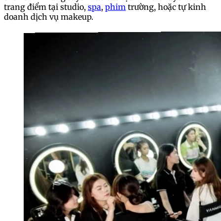
trang điểm tại studio,
spa
,
phim
trường, hoặc tự kinh
doanh dịch vụ makeup.