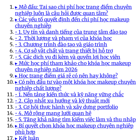
▸ Mở đầu: Tại sao chi phí học trang điểm chuyên
nghiệp luôn là câu hỏi được quan tâm?
▸ Các yếu tố quyết định đến chi phí học makeup
chuyên nghiệp
• 1. Uy tín và danh tiếng của trung tâm đào tạo
• 2. Thời lượng và phạm vi của khóa học
• 3. Chương trình đào tạo và giáo trình
• 4. Cơ sở vật chất và trang thiết bị hỗ trợ
• 5. Các dịch vụ đi kèm và quyền lợi học viên
▸ Mức học phí tham khảo cho khóa học makeup
chuyên nghiệp năm 2026
▸ Học trang điểm giá rẻ có nên hay không?
▸ Có nên đầu tư vào một khóa học makeup chuyên
nghiệp chất lượng?
• 1. Nền tảng kiến thức và kỹ năng vững chắc
• 2. Cập nhật xu hướng và kỹ thuật mới
• 3. Cơ hội thực hành và xây dựng portfolio
• 4. Mở rộng mạng lưới quan hệ
• 5. Tăng khả năng tìm kiếm việc làm và thu nhập
▸ Bí quyết chọn khóa học makeup chuyên nghiệp
phù hợp
▸ Kết luận