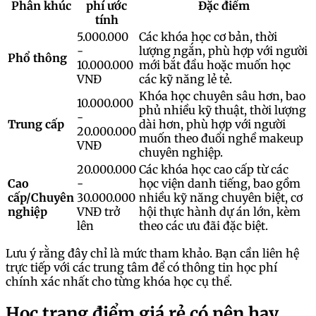
Phân khúc
phí ước
Đặc điểm
tính
5.000.000
Các khóa học cơ bản, thời
-
lượng ngắn, phù hợp với người
Phổ thông
10.000.000
mới bắt đầu hoặc muốn học
VNĐ
các kỹ năng lẻ tẻ.
Khóa học chuyên sâu hơn, bao
10.000.000
phủ nhiều kỹ thuật, thời lượng
-
Trung cấp
dài hơn, phù hợp với người
20.000.000
muốn theo đuổi nghề makeup
VNĐ
chuyên nghiệp.
20.000.000
Các khóa học cao cấp từ các
Cao
-
học viện danh tiếng, bao gồm
cấp/Chuyên
30.000.000
nhiều kỹ năng chuyên biệt, cơ
nghiệp
VNĐ trở
hội thực hành dự án lớn, kèm
lên
theo các ưu đãi đặc biệt.
Lưu ý rằng đây chỉ là mức tham khảo. Bạn cần liên hệ
trực tiếp với các trung tâm để có thông tin học phí
chính xác nhất cho từng khóa học cụ thể.
Học trang điểm giá rẻ có nên hay