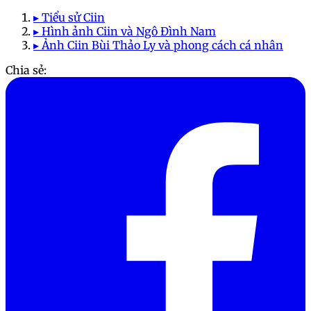
▸ Tiểu sử Ciin
▸ Hình ảnh Ciin và Ngô Đình Nam
▸ Ảnh Ciin Bùi Thảo Ly và phong cách cá nhân
Chia sẻ: