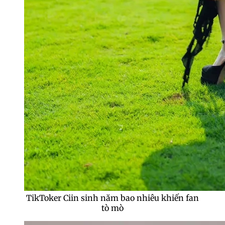
TikToker Ciin sinh năm bao nhiêu khiến fan
tò mò