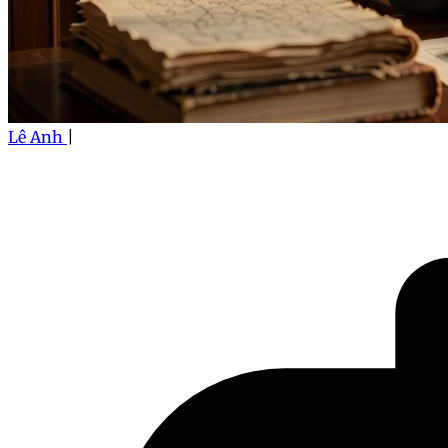
Lê Anh
|