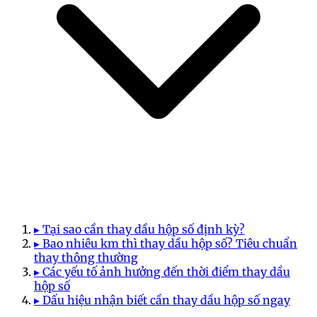
▸ Tại sao cần thay dầu hộp số định kỳ?
▸ Bao nhiêu km thì thay dầu hộp số? Tiêu chuẩn
thay thông thường
▸ Các yếu tố ảnh hưởng đến thời điểm thay dầu
hộp số
▸ Dấu hiệu nhận biết cần thay dầu hộp số ngay