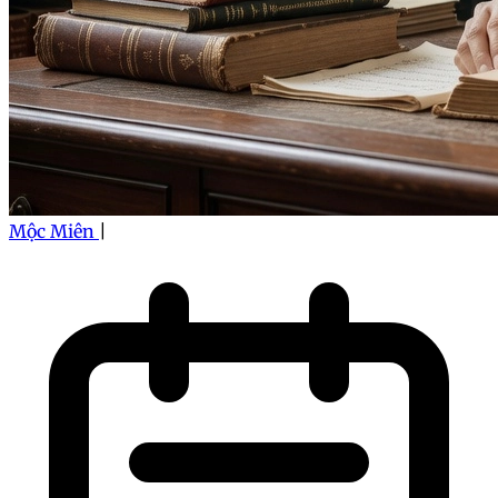
Mộc Miên
|