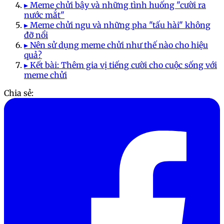
▸ Meme chửi bậy và những tình huống "cười ra
nước mắt"
▸ Meme chửi ngu và những pha "tấu hài" không
đỡ nổi
▸ Nên sử dụng meme chửi như thế nào cho hiệu
quả?
▸ Kết bài: Thêm gia vị tiếng cười cho cuộc sống với
meme chửi
Chia sẻ: