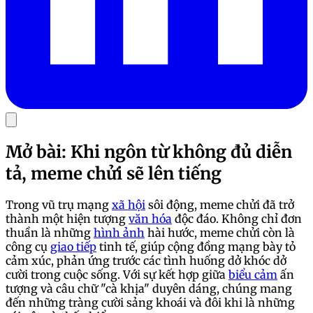
Mở bài: Khi ngôn từ không đủ diễn
tả, meme chửi sẽ lên tiếng
Trong vũ trụ mạng
xã hội
sôi động, meme chửi đã trở
thành một hiện tượng
văn hóa
độc đáo. Không chỉ đơn
thuần là những
hình ảnh
hài hước, meme chửi còn là
công cụ
giao tiếp
tinh tế, giúp cộng đồng mạng bày tỏ
cảm xúc, phản ứng trước các tình huống dở khóc dở
cười trong cuộc sống. Với sự kết hợp giữa
biểu cảm
ấn
tượng và câu chữ "cà khịa" duyên dáng, chúng mang
đến những tràng cười sảng khoái và đôi khi là những