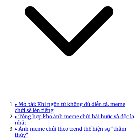
▸ Mở bài: Khi ngôn từ không đủ diễn tả, meme
chửi sẽ lên tiếng
▸ Tổng hợp kho ảnh meme chửi hài hước và độc lạ
nhất
▸ Ảnh meme chửi theo trend thể hiện sự "thâm
thúy"