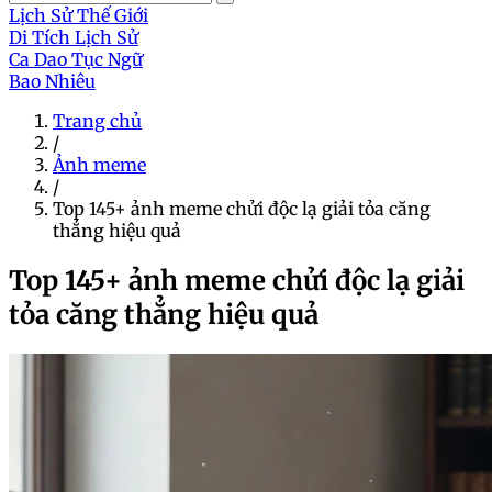
Lịch Sử Thế Giới
Di Tích Lịch Sử
Ca Dao Tục Ngữ
Bao Nhiêu
Trang chủ
/
Ảnh meme
/
Top 145+ ảnh meme chửi độc lạ giải tỏa căng
thẳng hiệu quả
Top 145+ ảnh meme chửi độc lạ giải
tỏa căng thẳng hiệu quả