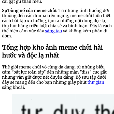
cái gật gù thấu hiểu.
Sự bùng nổ của meme chửi:
Từ những tình huống đời
thường đến các drama trên mạng, meme chửi luôn biết
cách bắt kịp xu hướng, tạo ra những nội dung độc lạ,
thu hút hàng triệu lượt chia sẻ và bình luận. Đây là cách
thể hiện cảm xúc đầy
sáng tạo
và không kém phần dí
dỏm.
Tổng hợp kho ảnh meme chửi hài
hước và độc lạ nhất
Thế giới meme chửi vô cùng đa dạng, từ những biểu
cảm "bất lực toàn tập" đến những màn "diss" cực gắt
nhưng vẫn giữ được nét duyên dáng. Bộ sưu tập dưới
đây sẽ mang đến cho bạn những giây phút
thư giãn
sảng khoái.