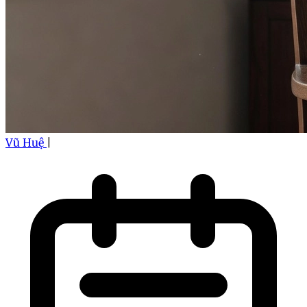
Vũ Huệ
|