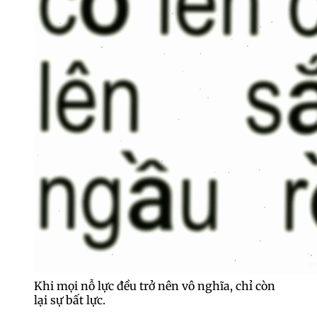
Khi mọi nỗ lực đều trở nên vô nghĩa, chỉ còn
lại sự bất lực.