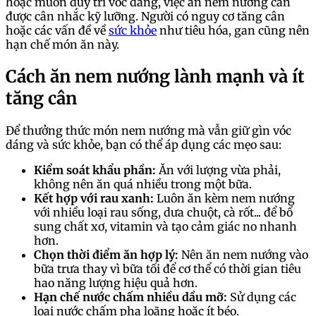
hoặc muốn duy trì vóc dáng, việc ăn nem nướng cần
được cân nhắc kỹ lưỡng. Người có nguy cơ tăng cân
hoặc các vấn đề về
sức khỏe
như tiêu hóa, gan cũng nên
hạn chế món ăn này.
Cách ăn nem nướng lành mạnh và ít
tăng cân
Để thưởng thức món nem nướng mà vẫn giữ gìn vóc
dáng và sức khỏe, bạn có thể áp dụng các mẹo sau:
Kiểm soát khẩu phần:
Ăn với lượng vừa phải,
không nên ăn quá nhiều trong một bữa.
Kết hợp với rau xanh:
Luôn ăn kèm nem nướng
với nhiều loại rau sống, dưa chuột, cà rốt... để bổ
sung chất xơ, vitamin và tạo cảm giác no nhanh
hơn.
Chọn thời điểm ăn hợp lý:
Nên ăn nem nướng vào
bữa trưa thay vì bữa tối để cơ thể có thời gian tiêu
hao năng lượng hiệu quả hơn.
Hạn chế nước chấm nhiều dầu mỡ:
Sử dụng các
loại nước chấm pha loãng hoặc ít béo.