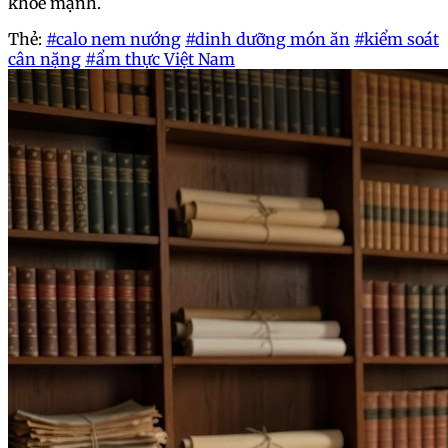
khỏe mạnh.
Thẻ:
#calo nem nướng
#dinh dưỡng món ăn
#kiểm soát
cân nặng
#ẩm thực Việt Nam