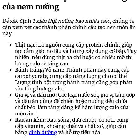
của nem nướng
Để xác định
1 xiên thịt nướng bao nhiêu calo
, chúng ta
cần xem xét các thành phần chính cấu tạo nên món ăn
này:
Thịt nạc:
Là nguồn cung cấp protein chính, giúp
tạo cảm giác no lâu và hỗ trợ xây dựng cơ bắp. Tuy
nhiên, nếu dùng thịt ba chỉ hoặc có nhiều mỡ thì
lượng calo sẽ tăng cao.
Bánh tráng/Vỏ ram:
Thành phần này cung cấp
carbohydrate, cung cấp năng lượng cho cơ thể.
Lượng tinh bột trong bánh tráng cũng góp phần
vào tổng lượng calo.
Gia vị và dầu mỡ:
Các loại nước sốt, gia vị tẩm ướp
và dầu ăn dùng để chiên hoặc nướng đều chứa
chất béo, làm tăng đáng kể hàm lượng calo của
món ăn.
Rau ăn kèm:
Rau sống, dưa chuột, cà rốt... cung
cấp vitamin, khoáng chất và chất xơ, giúp cân
bằng
dinh dưỡng
và hỗ trợ tiêu hóa.