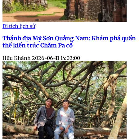
Di tích lịch sử
Thánh địa Mỹ Sơn Quảng Nam: Khám phá quần
thể kiến trúc Chăm Pa cổ
Hữu Khánh
2026-06-11 14:02:00