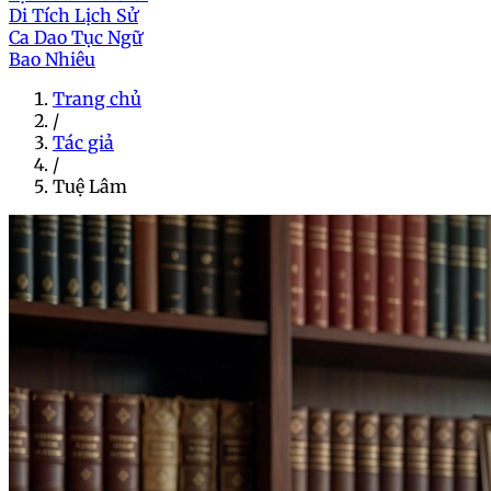
Di Tích Lịch Sử
Ca Dao Tục Ngữ
Bao Nhiêu
Trang chủ
/
Tác giả
/
Tuệ Lâm