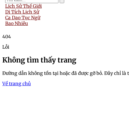
Lịch Sử Thế Giới
Di Tích Lịch Sử
Ca Dao Tục Ngữ
Bao Nhiêu
404
Lỗi
Không tìm thấy trang
Đường dẫn không tồn tại hoặc đã được gỡ bỏ. Đây chỉ là 
Về trang chủ
Trang chủ
Chiêm ngưỡng bộ ảnh 18+,
Hoài An