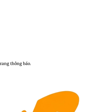
trang thông báo.
 ảnh sex nữ sinh Trung Quố