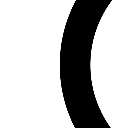
Chia sẻ:
Facebook
X
Pinterest
Copy link
Bạn có muốn tìm hiểu về những ảnh 18+, ảnh sex nữ sin
nơi bạn có thể thỏa mãn sự tò mò và khám phá những k
Hy vọng rằng bạn đã tìm thấy những ảnh sex nữ sinh T
trải nghiệm thú vị. Hãy trở lại để khám phá thêm nhiề
Hoài An
Hoài An là chuyên gia hàng đầu về ca dao tục ngữ Việt 
thuật, nhận Giải thưởng Nghiên cứu Văn hóa Dân gian 2
Xem tất cả bài viết của tác giả