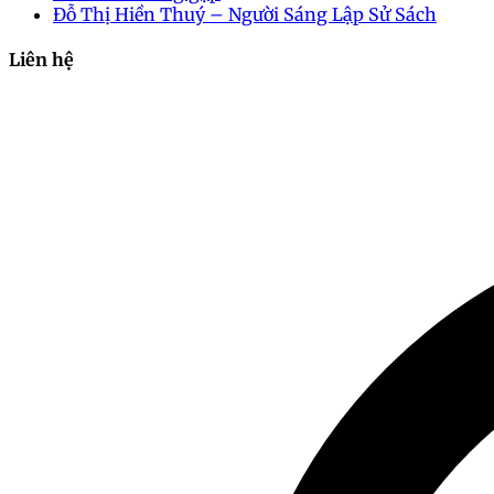
Đỗ Thị Hiền Thuý – Người Sáng Lập Sử Sách
Liên hệ
2024-10-22 22:33:09