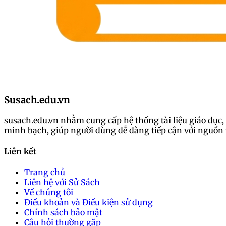
Susach.edu.vn
susach.edu.vn nhằm cung cấp hệ thống tài liệu giáo dục, 
minh bạch, giúp người dùng dễ dàng tiếp cận với nguồn t
Liên kết
Trang chủ
Liên hệ với Sử Sách
Về chúng tôi
Điều khoản và Điều kiện sử dụng
Chính sách bảo mật
Câu hỏi thường gặp