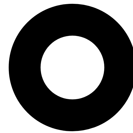
h Trung Quốc vú to, mông đẹp đầy quyến rũ và độc đáo? Bài
hía cạnh mới lạ của sự gợi cảm. Hãy cùng tìm hiểu ngay!
rung Quốc hấp dẫn qua bài viết này. Những hình ảnh này
u nội dung hấp dẫn khác và chia sẻ với bạn bè để cùng nh
Nam với hơn 15 năm kinh nghiệm nghiên cứu tại các viện v
015 và Giải Nhà nước về Văn học Nghệ thuật 2020, góp ph