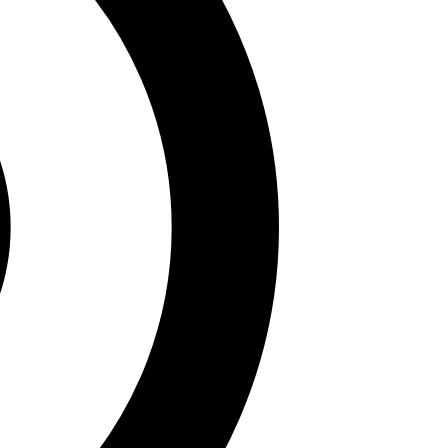
 viết này sẽ đưa bạn đến một thế giới hình ảnh thú vị,
 không chỉ giúp bạn giải trí mà còn mang đến nhiều
au thưởng thức nhé!
ăn học uy tín. Bà đã xuất bản nhiều công trình học
ần bảo tồn di sản văn hóa dân gian trên Sử Sách.