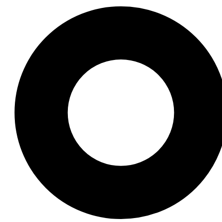
n rũ và nét đẹp tự tin của phái đẹp. Bộ sưu tập ảnh gái x
g vẻ đẹp tuyệt vời qua từng hình ảnh và chia sẻ chúng v
đẹp hình thể mà còn khơi gợi cảm hứng về sự tự tin và yêu
i chúng tôi để không bỏ lỡ thêm nhiều bộ sưu tập độc đáo 
 kinh nghiệm, đã truyền cảm hứng cho hàng ngàn người qua