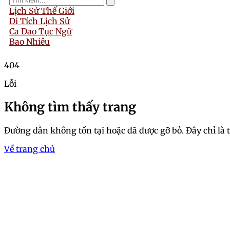
Lịch Sử Thế Giới
Di Tích Lịch Sử
Ca Dao Tục Ngữ
Bao Nhiêu
404
Lỗi
Không tìm thấy trang
Đường dẫn không tồn tại hoặc đã được gỡ bỏ. Đây chỉ là 
Về trang chủ
Trang chủ
Tuyển chọn 50+ hình ảnh g
Đọc Giả