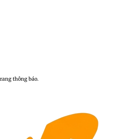
trang thông báo.
ái xinh mặc bikini gợi cảm 