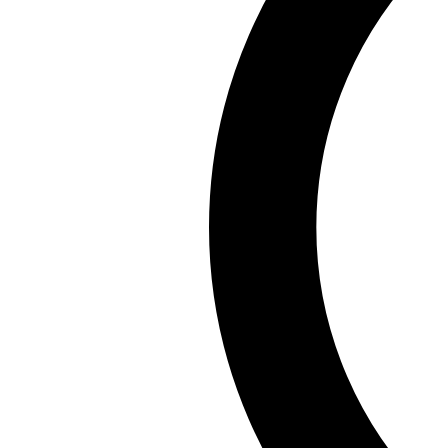
Chia sẻ:
Facebook
X
Pinterest
Copy link
Bikini luôn là trang phục giúp tôn lên đường cong quyế
khoảnh khắc gợi cảm đầy sức hút. Hãy cùng chiêm ngưỡn
Những ảnh gái xinh mặc bikini không chỉ thể hiện nét 
nghiệm thú vị. Đừng quên chia sẻ với bạn bè và theo dõ
Đọc Giả
Đọc Giả, bậc thầy tư duy đọc sách với hơn một thập kỷ
Xem tất cả bài viết của tác giả