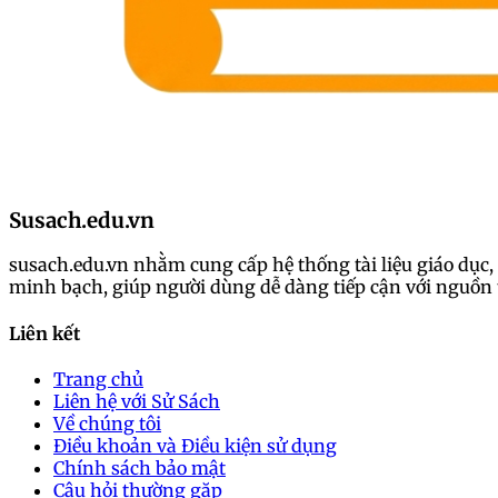
Susach.edu.vn
susach.edu.vn nhằm cung cấp hệ thống tài liệu giáo dục, 
minh bạch, giúp người dùng dễ dàng tiếp cận với nguồn t
Liên kết
Trang chủ
Liên hệ với Sử Sách
Về chúng tôi
Điều khoản và Điều kiện sử dụng
Chính sách bảo mật
Câu hỏi thường gặp