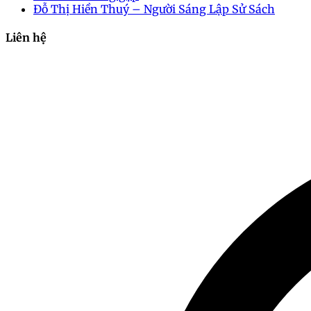
Đỗ Thị Hiền Thuý – Người Sáng Lập Sử Sách
Liên hệ
2024-10-16 10:09:59