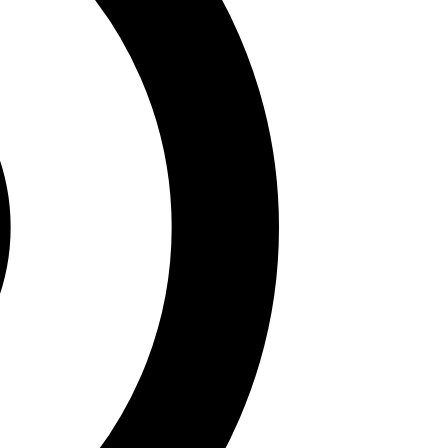
inh mặc bikini dưới đây sẽ mang đến cho bạn những
ới bạn bè nhé!
 bản thân. Hy vọng bài viết đã mang đến cho bạn trải
khác!
 những bài viết sắc sảo tại Sử Sách.