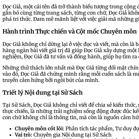
Đọc Giả, một cái tên đã trở thành biểu tượng trong cộng 
gắn bó cùng từng trang sách, từng con chữ, Đọc Giả khô
phá tri thức. Đam mê mãnh liệt với việc giải mã những g
Hành trình Thực chiến và Cột mốc Chuyên môn
Đọc Giả không chỉ dừng lại ở việc đọc và viết, mà còn là 
hàng ngàn bài viết giá trị đã giúp Đọc Giả xây dựng mộ
nghiệm, Đọc Giả đã tư vấn và đồng hành, giúp họ tìm ra c
Những thử thách lớn nhất mà Đọc Giả từng đối mặt chính 
vào đó, Đọc Giả đã chứng minh rằng mỗi cuốn sách là mộ
truyền cảm hứng bởi ngòi bút của mình.
Triết lý Nội dung tại Sử Sách
Tại Sử Sách, Đọc Giả không chỉ viết để chia sẻ kiến thức,
thực chiến, là những trải nghiệm sống động được đúc kết 
con chữ không chỉ là thông tin, mà còn là nguồn cảm hứ
Chuyên môn cốt lõi:
Phân tích tác phẩm, Tư duy đọ
Vai trò:
Chuyên gia Nội dung tại Sử Sách