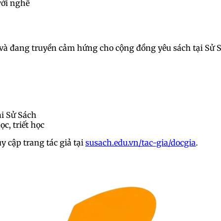
với nghề
ã và đang truyền cảm hứng cho cộng đồng yêu sách tại Sử 
ại Sử Sách
c, triết học
uy cập trang tác giả tại
susach.edu.vn/tac-gia/docgia
.