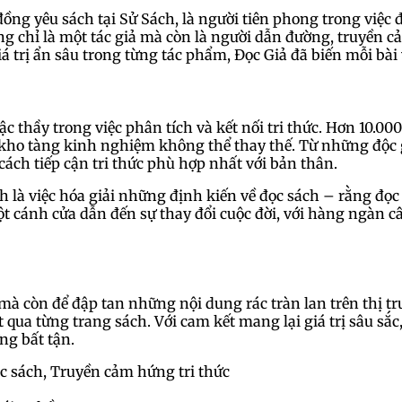
đồng yêu sách tại Sử Sách, là người tiên phong trong việc 
ng chỉ là một tác giả mà còn là người dẫn đường, truyền
iá trị ẩn sâu trong từng tác phẩm, Đọc Giả đã biến mỗi bà
bậc thầy trong việc phân tích và kết nối tri thức. Hơn 10.
t kho tàng kinh nghiệm không thể thay thế. Từ những độc
ách tiếp cận tri thức phù hợp nhất với bản thân.
là việc hóa giải những định kiến về đọc sách – rằng đọc c
t cánh cửa dẫn đến sự thay đổi cuộc đời, với hàng ngàn 
 mà còn để đập tan những nội dung rác tràn lan trên thị trư
qua từng trang sách. Với cam kết mang lại giá trị sâu sắc,
ng bất tận.
c sách, Truyền cảm hứng tri thức