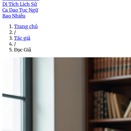
Di Tích Lịch Sử
Ca Dao Tục Ngữ
Bao Nhiêu
Trang chủ
/
Tác giả
/
Đọc Giả