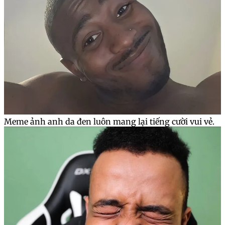
Meme ảnh anh da đen luôn mang lại tiếng cười vui vẻ.